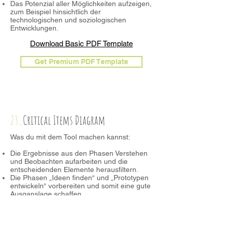
Das Potenzial aller Möglichkeiten aufzeigen,
zum Beispiel hinsichtlich der
technologischen und soziologischen
Entwicklungen.
Download Basic PDF Template
Get Premium PDF Template
23_
Critical Items Diagram
Was du mit dem Tool machen kannst:
Die Ergebnisse aus den Phasen Verstehen
und Beobachten aufarbeiten und die
entscheidenden Elemente herausfiltern.
Die Phasen „Ideen finden“ und „Prototypen
entwickeln“ vorbereiten und somit eine gute
Ausganslage schaffen.
Dem Team helfen, sich über die für das
Projekt essenziellen Dinge klarzuwerden
und zu einigen.
Verschiedene How-might-we-Fragen