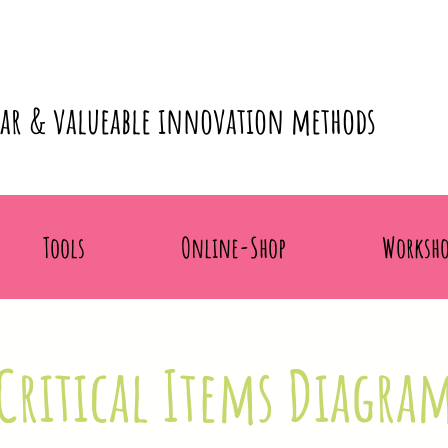
lar & valueable innovation methods
Tools
Online-Shop
Worksho
Critical Items Diagra