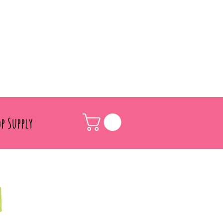
p Supply
m