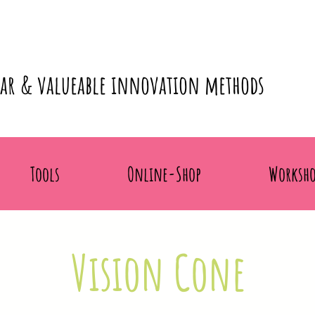
lar & valueable innovation methods
Tools
Online-Shop
Worksho
Vision Cone