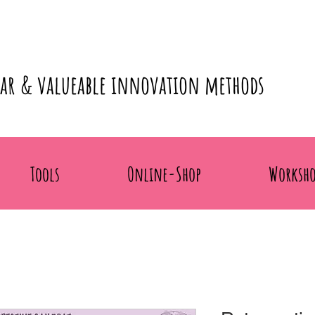
lar & valueable innovation methods
Tools
Online-Shop
Worksho