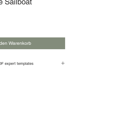
e Sailboat
 den Warenkorb
F expert templates
payment process is completed, a
he PDF templates
is send to your
ownload link will be
valid for 20
downloading all templates