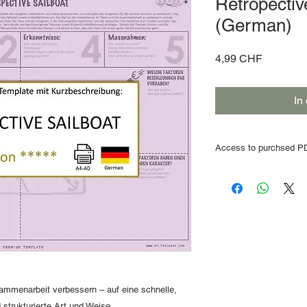
Retropectiv
(German)
Preis
4,99 CHF
In
Access to purchsed PD
After the order and 
web link
to access t
email address
. The d
days
.
We recommend 
ordered immediately.
ammenarbeit verbessern – auf eine schnelle,
 strukturierte Art und Weise.