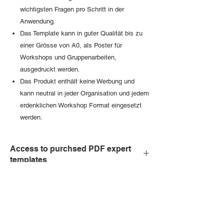
wichtigsten Fragen pro Schritt in der
Anwendung.
Das Template kann in guter Qualität bis zu
einer Grösse von A0, als Poster für
Workshops und Gruppenarbeiten,
ausgedruckt werden.
Das Produkt enthält keine Werbung und
kann neutral in jeder Organisation und jedem
erdenklichen Workshop Format eingesetzt
werden.
Access to purchsed PDF expert
templates
After the order and payment process is
completed, a
web link
to access the PDF
templates
is send to your email address
.
The download link will be
valid for 20 days
.
We recommend downloading all templates