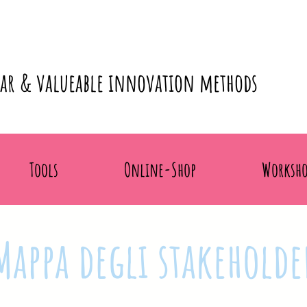
lar & valueable innovation methods
Tools
Online-Shop
Worksho
Mappa degli stakeholde