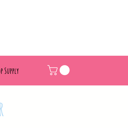
p Supply
r