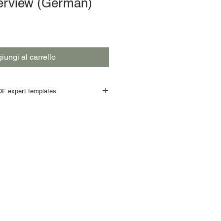
terview (German)
iungi al carrello
F expert templates
payment process is completed, a
he PDF templates
is send to your
ownload link will be
valid for 20
downloading all templates