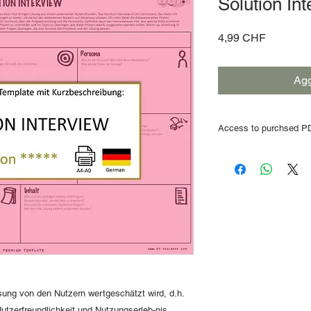
Solution In
Prezzo
4,99 CHF
Agg
Access to purchsed PD
After the order and 
web link
to access t
email address
. The d
days
.
We recommend 
ordered immediately.
ung von den Nutzern wertgeschätzt wird, d.h.
 Nutzerfreundlichkeit und Nutzungserleb-nis